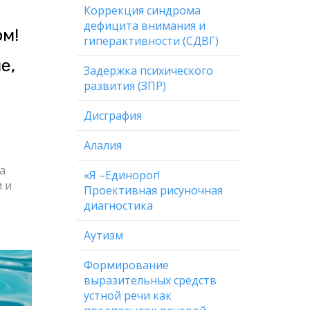
Коррекция синдрома
дефицита внимания и
м!
гиперактивности (СДВГ)
е,
Задержка психического
развития (ЗПР)
Дисграфия
Алалия
а
«Я –Единорог!
 и
Проективная рисуночная
диагностика
Аутизм
Формирование
выразительных средств
устной речи как