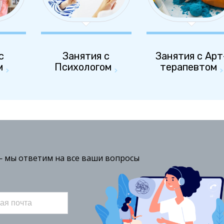
с
Занятия с
Занятия с Арт
м
Психологом
терапевтом



 — мы ответим на все ваши вопросы