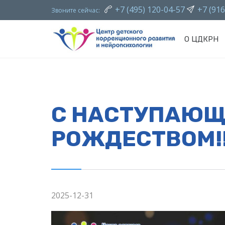
+7 (495) 120-04-57
+7 (916


Звоните сейчас:
О ЦДКРН
С НАСТУПАЮЩ
РОЖДЕСТВОМ!
2025-12-31