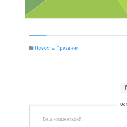
Category
Новость
,
Праздник

Ос