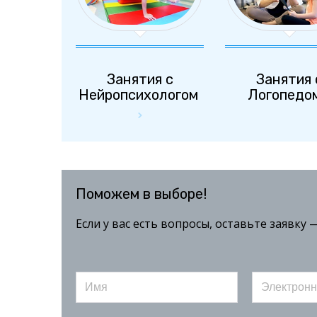
Занятия с
Занятия 
Нейропсихологом
Логопедо

Поможем в выборе!
Если у вас есть вопросы, оставьте заявку