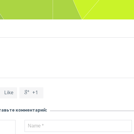
Like
+1


тавьте комментарий: