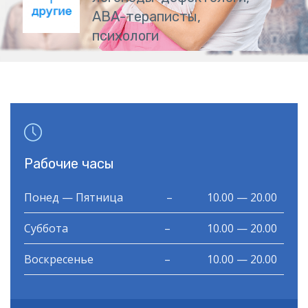
А
В
А
-
т
е
р
а
п
и
с
т
ы
,
п
с
и
х
о
л
о
г
и

Рабочие часы
Понед — Пятница
–
10.00 — 20.00
Суббота
–
10.00 — 20.00
Воскресенье
–
10.00 — 20.00