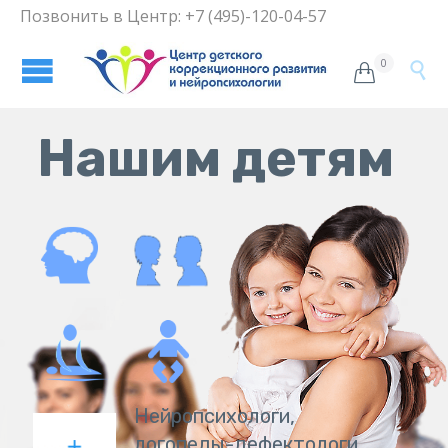
Позвонить в Центр: +7 (495)-120-04-57
0


Нашим детям
Н
е
й
р
о
п
с
и
х
о
л
о
г
и
,
л
о
г
о
п
е
д
ы
-
д
е
ф
е
к
т
о
л
о
г
и
,