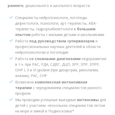
раннего
, дошкольного и школьного возраста:
Специалисты нейропсихологи, логопеды-
дефектологи, психологи, арт-тераписты, АВА-
тераписты, гидрореабилитологи
с большим
опытом
работы с малыми детьми и школьниками
Работа
под руководством супервизоров
и
профессиональных научных деятелей в области
нейропсихологии и логопедии
Работа
со сложными диагнозами
недоразвития
в т.ч. при РАС, РДА, СДВГ, ДЦП, ЗРР, ЗПР, ЗПРР,
ОНР I, II и III уровня (при дизартрии, ринолалии,
алалии), РАС, СНР
Возможна
комплексная интенсивная
терапии
с чередованием специалистов разного
профиля
Мы проводим успешные выездные
интенсивы
для
детей с участием нескольких специалистов летом
на море и зимой в Подмосковье*