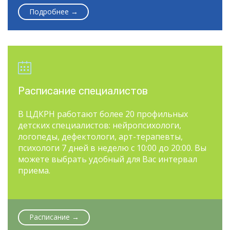
Подробнее →

Расписание специалистов
В ЦДКРН работают более 20 профильных
детских специалистов: нейропсихологи,
логопеды, дефектологи, арт-терапевты,
психологи 7 дней в неделю с 10:00 до 20:00. Вы
можете выбрать удобный для Вас интервал
приема.
Расписание →