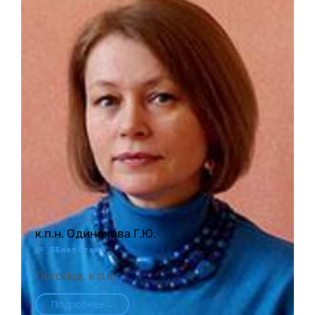
к.п.н. Одинокова Г.Ю.
35 лет стажа

Логопед, к.п.н,
Подробнее→