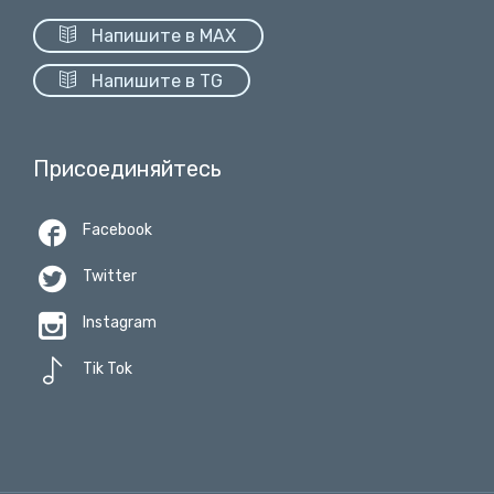

Напишите в MAX

Напишите в TG
Присоединяйтесь

Facebook

Twitter

Instagram

Tik Tok