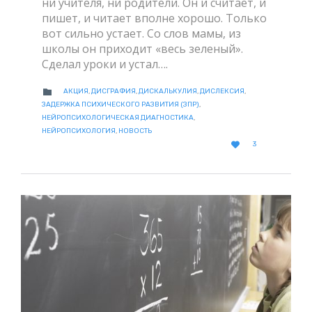
ни учителя, ни родители. Он и считает, и
пишет, и читает вполне хорошо. Только
вот сильно устает. Со слов мамы, из
школы он приходит «весь зеленый».
Сделал уроки и устал….
CATEGORY

АКЦИЯ
,
ДИСГРАФИЯ
,
ДИСКАЛЬКУЛИЯ
,
ДИСЛЕКСИЯ
,
ЗАДЕРЖКА ПСИХИЧЕСКОГО РАЗВИТИЯ (ЗПР)
,
НЕЙРОПСИХОЛОГИЧЕСКАЯ ДИАГНОСТИКА
,
НЕЙРОПСИХОЛОГИЯ
,
НОВОСТЬ
LOVE

3
IT