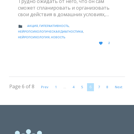
Трудно ожидать от него, что он сам
сможет спланировать и организовать
свои действия в домашних условиях,…
CATEGORY

АКЦИЯ
,
ГИПЕРАКТИВНОСТЬ
,
НЕЙРОПСИХОЛОГИЧЕСКАЯ ДИАГНОСТИКА
,
НЕЙРОПСИХОЛОГИЯ
,
НОВОСТЬ
LOVE

2
IT
Page 6 of 8
6
Prev
1
…
4
5
7
8
Next