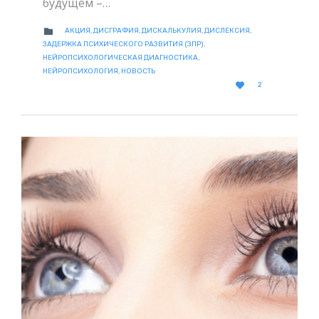
будущем –…
CATEGORY

АКЦИЯ
,
ДИСГРАФИЯ
,
ДИСКАЛЬКУЛИЯ
,
ДИСЛЕКСИЯ
,
ЗАДЕРЖКА ПСИХИЧЕСКОГО РАЗВИТИЯ (ЗПР)
,
НЕЙРОПСИХОЛОГИЧЕСКАЯ ДИАГНОСТИКА
,
НЕЙРОПСИХОЛОГИЯ
,
НОВОСТЬ
LOVE

2
IT