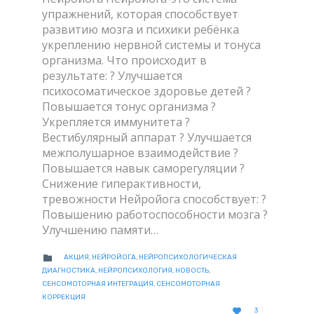
упражнений, которая способствует
развитию мозга и психики ребёнка
укреплению нервной системы и тонуса
организма. Что происходит в
результате: ? Улучшается
психосоматическое здоровье детей ?
Повышается тонус организма ?
Укрепляется иммунитета ?
Вестибулярный аппарат ? Улучшается
межполушарное взаимодействие ?
Повышается навык саморегуляции ?
Снижение гиперактивности,
тревожности Нейройога способствует: ?
Повышению работоспособности мозга ?
Улучшению памяти…
CATEGORY

АКЦИЯ
,
НЕЙРОЙОГА
,
НЕЙРОПСИХОЛОГИЧЕСКАЯ
ДИАГНОСТИКА
,
НЕЙРОПСИХОЛОГИЯ
,
НОВОСТЬ
,
СЕНСОМОТОРНАЯ ИНТЕГРАЦИЯ
,
СЕНСОМОТОРНАЯ
КОРРЕКЦИЯ
LOVE

3