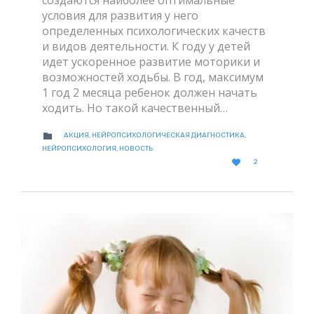
создаются наиболее оптимальные
условия для развития у него
определенных психологических качеств
и видов деятельности. К году у детей
идет ускоренное развитие моторики и
возможностей ходьбы. В год, максимум
1 год 2 месяца ребенок должен начать
ходить. Но такой качественный…
CATEGORY

АКЦИЯ
,
НЕЙРОПСИХОЛОГИЧЕСКАЯ ДИАГНОСТИКА
,
НЕЙРОПСИХОЛОГИЯ
,
НОВОСТЬ
LOVE

2
IT