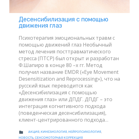
Десенсибилизация с помощью
движения глаз
Психотерапия эмоциональных травм с
помощью движений глаз Необычный
метод лечения посттравматического
стресса (ПТСР) был открыт и разработан
Ф.Шапиро в конце 80 –х гг. Метод
получил название EMDR («Eye Movement
Desensitization and Reprocessing»), что на
русский язык переводится как
«Десенсибилизация с помощью
движения глаз» или ДПДГ. ДПДГ – это
интеграция когнитивного подхода
(поведенческая десенсибилизация),
клиент-центрированного подхода…
CATEGORY

АКЦИЯ
,
КИНЕЗИОЛОГИЯ
,
НЕЙРОПСИХОЛОГИЯ
,
НОВОСТЬ
,
СЕНСОМОТОРНАЯ КОРРЕКЦИЯ