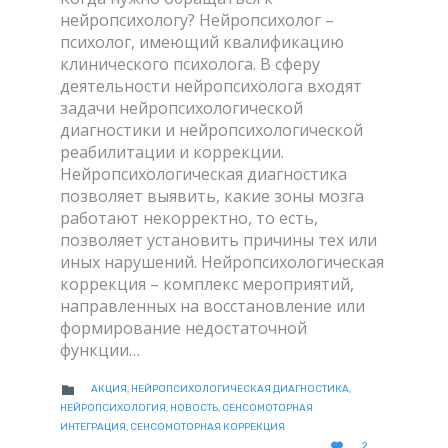
нейропсихологу? Нейропсихолог –
психолог, имеющий квалификацию
клинического психолога. В сферу
деятельности нейропсихолога входят
задачи нейропсихологической
диагностики и нейропсихологической
реабилитации и коррекции.
Нейропсихологическая диагностика
позволяет выявить, какие зоны мозга
работают некорректно, то есть,
позволяет установить причины тех или
иных нарушений. Нейропсихологическая
коррекция – комплекс мероприятий,
направленных на восстановление или
формирование недостаточной
функции…
CATEGORY

АКЦИЯ
,
НЕЙРОПСИХОЛОГИЧЕСКАЯ ДИАГНОСТИКА
,
НЕЙРОПСИХОЛОГИЯ
,
НОВОСТЬ
,
СЕНСОМОТОРНАЯ
ИНТЕГРАЦИЯ
,
СЕНСОМОТОРНАЯ КОРРЕКЦИЯ
LOVE

2