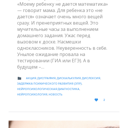
«Моему ребенку не дается математика»
— говорит мама. Для ребенка это «не
дается» означает очень много вещей
сразу. И пренеприятных вещей. Это
мучительные часы за выполнением
домашнего задания. Ужас перед
вызовом к доске. Насмешки
одноклассников. Неуверенность в себе.
Унылое ожидание провала на
тестировании (ГИА или ЕГЭ). А в
будущем –…
CATEGORY

АКЦИЯ
,
ДИСГРАФИЯ
,
ДИСКАЛЬКУЛИЯ
,
ДИСЛЕКСИЯ
,
ЗАДЕРЖКА ПСИХИЧЕСКОГО РАЗВИТИЯ (ЗПР)
,
НЕЙРОПСИХОЛОГИЧЕСКАЯ ДИАГНОСТИКА
,
НЕЙРОПСИХОЛОГИЯ
,
НОВОСТЬ
LOVE

2
IT