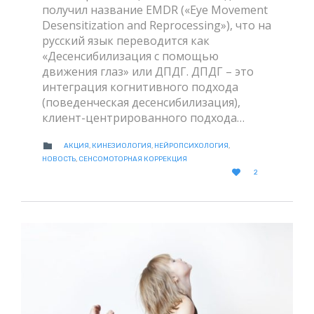
получил название EMDR («Eye Movement
Desensitization and Reprocessing»), что на
русский язык переводится как
«Десенсибилизация с помощью
движения глаз» или ДПДГ. ДПДГ – это
интеграция когнитивного подхода
(поведенческая десенсибилизация),
клиент-центрированного подхода…
CATEGORY

АКЦИЯ
,
КИНЕЗИОЛОГИЯ
,
НЕЙРОПСИХОЛОГИЯ
,
НОВОСТЬ
,
СЕНСОМОТОРНАЯ КОРРЕКЦИЯ
LOVE

2
IT