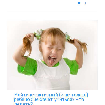
LOVE

2
IT
Мой гиперактивный (и не только)
ребенок не хочет учиться? Что
делать?