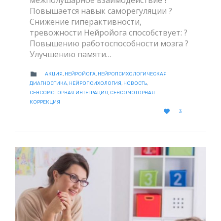
межполушарное взаимодействие ?
Повышается навык саморегуляции ?
Снижение гиперактивности,
тревожности Нейройога способствует: ?
Повышению работоспособности мозга ?
Улучшению памяти…
CATEGORY

АКЦИЯ
,
НЕЙРОЙОГА
,
НЕЙРОПСИХОЛОГИЧЕСКАЯ
ДИАГНОСТИКА
,
НЕЙРОПСИХОЛОГИЯ
,
НОВОСТЬ
,
СЕНСОМОТОРНАЯ ИНТЕГРАЦИЯ
,
СЕНСОМОТОРНАЯ
КОРРЕКЦИЯ
LOVE

3
IT