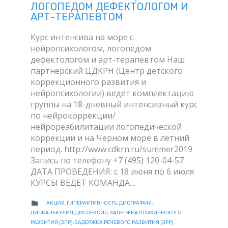
ЛОГОПЕДОМ ДЕФЕКТОЛОГОМ И
АРТ-ТЕРАПЕВТОМ
Курс интенсива на море c
нейропсихологом, логопедом
дефектологом и арт-терапевтом Наш
партнерский ЦДКРН (Центр детского
коррекционного развития и
нейропсихологии) ведет комплектацию
группы на 18-дневный интенсивный курс
по нейрокоррекции/
нейрореабилитации логопедической
коррекции и на Черном море в летний
период. http://www.cdkrn.ru/summer2019
Запись по телефону +7 (495) 120-04-57
ДАТА ПРОВЕДЕНИЯ: с 18 июня по 6 июля
КУРСЫ ВЕДЕТ КОМАНДА…
CATEGORY

АКЦИЯ
,
ГИПЕРАКТИВНОСТЬ
,
ДИСГРАФИЯ
,
ДИСКАЛЬКУЛИЯ
,
ДИСЛЕКСИЯ
,
ЗАДЕРЖКА ПСИХИЧЕСКОГО
РАЗВИТИЯ (ЗПР)
,
ЗАДЕРЖКА РЕЧЕВОГО РАЗВИТИЯ (ЗРР)
,