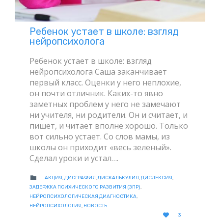
Ребенок устает в школе: взгляд
нейропсихолога
Ребенок устает в школе: взгляд
нейропсихолога Саша заканчивает
первый класс. Оценки у него неплохие,
он почти отличник. Каких-то явно
заметных проблем у него не замечают
ни учителя, ни родители. Он и считает, и
пишет, и читает вполне хорошо. Только
вот сильно устает. Со слов мамы, из
школы он приходит «весь зеленый».
Сделал уроки и устал….
CATEGORY

АКЦИЯ
,
ДИСГРАФИЯ
,
ДИСКАЛЬКУЛИЯ
,
ДИСЛЕКСИЯ
,
ЗАДЕРЖКА ПСИХИЧЕСКОГО РАЗВИТИЯ (ЗПР)
,
НЕЙРОПСИХОЛОГИЧЕСКАЯ ДИАГНОСТИКА
,
НЕЙРОПСИХОЛОГИЯ
,
НОВОСТЬ
LOVE

3
IT