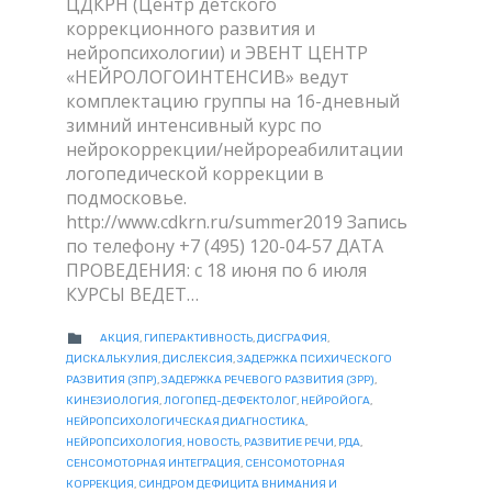
ЦДКРН (Центр детского
коррекционного развития и
нейропсихологии) и ЭВЕНТ ЦЕНТР
«НЕЙРОЛОГОИНТЕНСИВ» ведут
комплектацию группы на 16-дневный
зимний интенсивный курс по
нейрокоррекции/нейрореабилитации
логопедической коррекции в
подмосковье.
http://www.cdkrn.ru/summer2019 Запись
по телефону +7 (495) 120-04-57 ДАТА
ПРОВЕДЕНИЯ: с 18 июня по 6 июля
КУРСЫ ВЕДЕТ…
CATEGORY

АКЦИЯ
,
ГИПЕРАКТИВНОСТЬ
,
ДИСГРАФИЯ
,
ДИСКАЛЬКУЛИЯ
,
ДИСЛЕКСИЯ
,
ЗАДЕРЖКА ПСИХИЧЕСКОГО
РАЗВИТИЯ (ЗПР)
,
ЗАДЕРЖКА РЕЧЕВОГО РАЗВИТИЯ (ЗРР)
,
КИНЕЗИОЛОГИЯ
,
ЛОГОПЕД-ДЕФЕКТОЛОГ
,
НЕЙРОЙОГА
,
НЕЙРОПСИХОЛОГИЧЕСКАЯ ДИАГНОСТИКА
,
НЕЙРОПСИХОЛОГИЯ
,
НОВОСТЬ
,
РАЗВИТИЕ РЕЧИ
,
РДА
,
СЕНСОМОТОРНАЯ ИНТЕГРАЦИЯ
,
СЕНСОМОТОРНАЯ
КОРРЕКЦИЯ
,
СИНДРОМ ДЕФИЦИТА ВНИМАНИЯ И