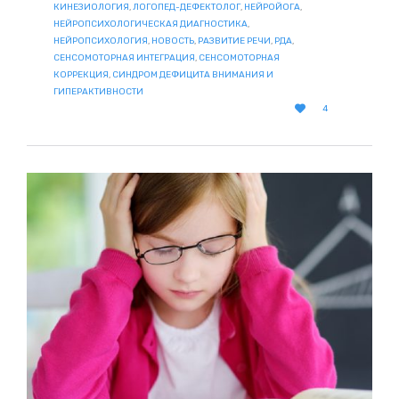
КИНЕЗИОЛОГИЯ
,
ЛОГОПЕД-ДЕФЕКТОЛОГ
,
НЕЙРОЙОГА
,
НЕЙРОПСИХОЛОГИЧЕСКАЯ ДИАГНОСТИКА
,
НЕЙРОПСИХОЛОГИЯ
,
НОВОСТЬ
,
РАЗВИТИЕ РЕЧИ
,
РДА
,
СЕНСОМОТОРНАЯ ИНТЕГРАЦИЯ
,
СЕНСОМОТОРНАЯ
КОРРЕКЦИЯ
,
СИНДРОМ ДЕФИЦИТА ВНИМАНИЯ И
ГИПЕРАКТИВНОСТИ
LOVE

4
IT