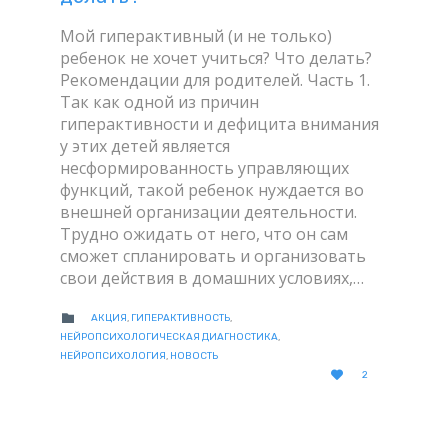
Мой гиперактивный (и не только)
ребенок не хочет учиться? Что делать?
Рекомендации для родителей. Часть 1.
Так как одной из причин
гиперактивности и дефицита внимания
у этих детей является
несформированность управляющих
функций, такой ребенок нуждается во
внешней организации деятельности.
Трудно ожидать от него, что он сам
сможет спланировать и организовать
свои действия в домашних условиях,…
CATEGORY

АКЦИЯ
,
ГИПЕРАКТИВНОСТЬ
,
НЕЙРОПСИХОЛОГИЧЕСКАЯ ДИАГНОСТИКА
,
НЕЙРОПСИХОЛОГИЯ
,
НОВОСТЬ
LOVE

2
IT