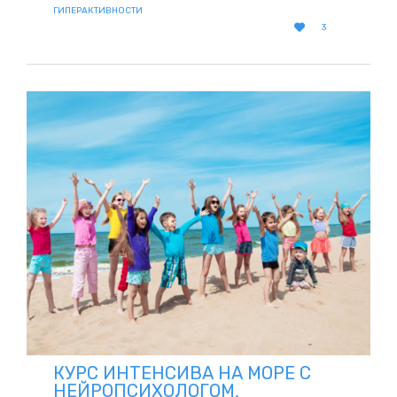
ГИПЕРАКТИВНОСТИ
LOVE

3
IT
КУРС ИНТЕНСИВА НА МОРЕ С
НЕЙРОПСИХОЛОГОМ,