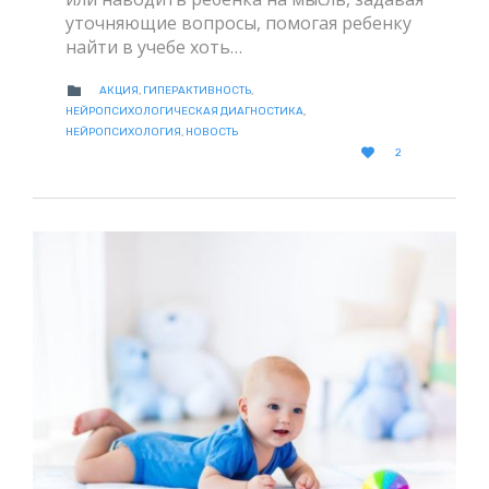
уточняющие вопросы, помогая ребенку
найти в учебе хоть…
CATEGORY

АКЦИЯ
,
ГИПЕРАКТИВНОСТЬ
,
НЕЙРОПСИХОЛОГИЧЕСКАЯ ДИАГНОСТИКА
,
НЕЙРОПСИХОЛОГИЯ
,
НОВОСТЬ
LOVE

2
IT