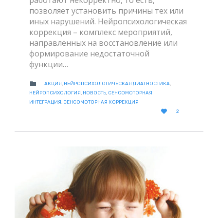
работают некорректно, то есть,
позволяет установить причины тех или
иных нарушений. Нейропсихологическая
коррекция – комплекс мероприятий,
направленных на восстановление или
формирование недостаточной
функции…
CATEGORY

АКЦИЯ
,
НЕЙРОПСИХОЛОГИЧЕСКАЯ ДИАГНОСТИКА
,
НЕЙРОПСИХОЛОГИЯ
,
НОВОСТЬ
,
СЕНСОМОТОРНАЯ
ИНТЕГРАЦИЯ
,
СЕНСОМОТОРНАЯ КОРРЕКЦИЯ
LOVE

2
IT