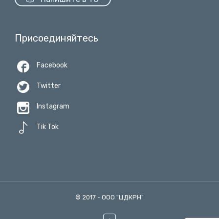
Присоединяйтесь

Facebook

Twitter

Instagram

Tik Tok
© 2017 -
ООО "ЦДКРН"