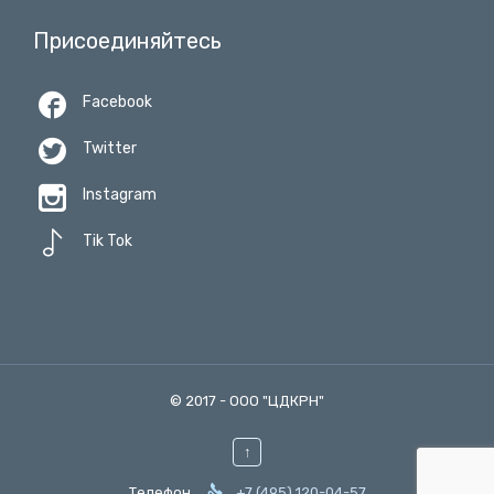
Присоединяйтесь

Facebook

Twitter

Instagram

Tik Tok
© 2017 -
ООО "ЦДКРН"
↑

Телефон
+7 (495) 120-04-57