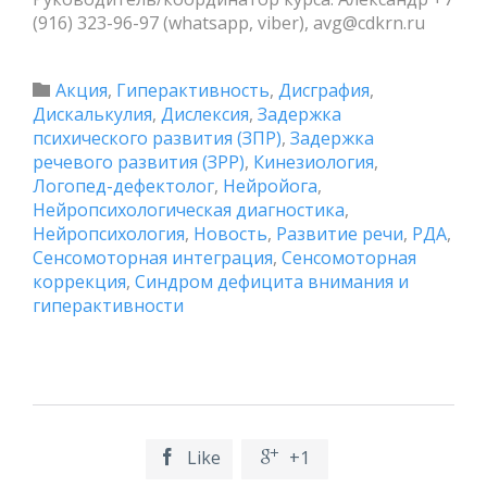
(916) 323-96-97 (whatsapp, viber), avg@cdkrn.ru
Category
Акция
,
Гиперактивность
,
Дисграфия
,

Дискалькулия
,
Дислексия
,
Задержка
психического развития (ЗПР)
,
Задержка
речевого развития (ЗРР)
,
Кинезиология
,
Логопед-дефектолог
,
Нейройога
,
Нейропсихологическая диагностика
,
Нейропсихология
,
Новость
,
Развитие речи
,
РДА
,
Сенсомоторная интеграция
,
Сенсомоторная
коррекция
,
Синдром дефицита внимания и
гиперактивности
Like
+1

