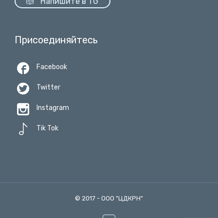

Напишите в TG
Присоединяйтесь

Facebook

Twitter

Instagram

Tik Tok
© 2017 -
ООО "ЦДКРН"