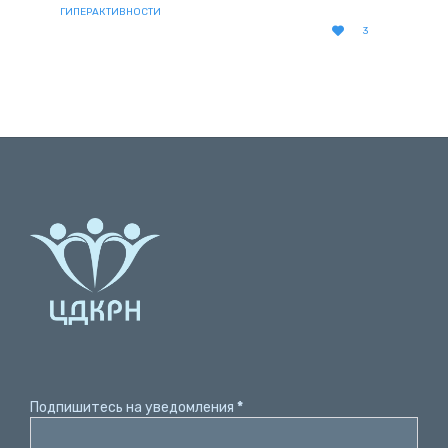
ГИПЕРАКТИВНОСТИ
LOVE

3
IT
Подпишитесь на уведомления
*