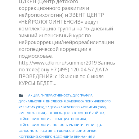
ЦДКРН (Центр детского
коррекционного развития и
нейропсихологии) и ЭВЕНТ ЦЕНТР
«НЕЙРОЛОГОИНТЕНСИВ» ведут
комплектацию группы на 16-дневный
зимний интенсивный курс по
нейрокоррекции/нейрореабилитации
логопедической коррекции в
подмосковье.
http://www.cdkrn.ru/summer2019 Запись
по телефону +7 (495) 120-04-57 ДАТА
ПРОВЕДЕНИЯ: с 18 июня по 6 июля
КУРСЫ ВЕДЕТ…
CATEGORY

АКЦИЯ
,
ГИПЕРАКТИВНОСТЬ
,
ДИСГРАФИЯ
,
ДИСКАЛЬКУЛИЯ
,
ДИСЛЕКСИЯ
,
ЗАДЕРЖКА ПСИХИЧЕСКОГО
РАЗВИТИЯ (ЗПР)
,
ЗАДЕРЖКА РЕЧЕВОГО РАЗВИТИЯ (ЗРР)
,
КИНЕЗИОЛОГИЯ
,
ЛОГОПЕД-ДЕФЕКТОЛОГ
,
НЕЙРОЙОГА
,
НЕЙРОПСИХОЛОГИЧЕСКАЯ ДИАГНОСТИКА
,
НЕЙРОПСИХОЛОГИЯ
,
НОВОСТЬ
,
РАЗВИТИЕ РЕЧИ
,
РДА
,
СЕНСОМОТОРНАЯ ИНТЕГРАЦИЯ
,
СЕНСОМОТОРНАЯ
КОРРЕКЦИЯ
,
СИНДРОМ ДЕФИЦИТА ВНИМАНИЯ И