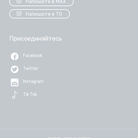

Напишите в MAX

Напишите в TG
Присоединяйтесь

Facebook

Twitter

Instagram

Tik Tok