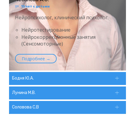
15 лет с детьми

Нейропсихолог, клинический психолог.
Нейротестирование
Нейрокоррекционные занятия
(Сенсомоторные)
Подробнее →
Бодня Ю.А.
Лунина М.В.
Соловова С.В