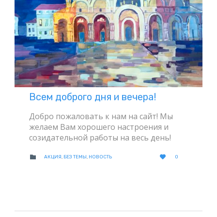
Всем доброго дня и вечера!
Добро пожаловать к нам на сайт! Мы
желаем Вам хорошего настроения и
созидательной работы на весь день!
LOVE
CATEGORY


АКЦИЯ
,
БЕЗ ТЕМЫ
,
НОВОСТЬ
0
IT