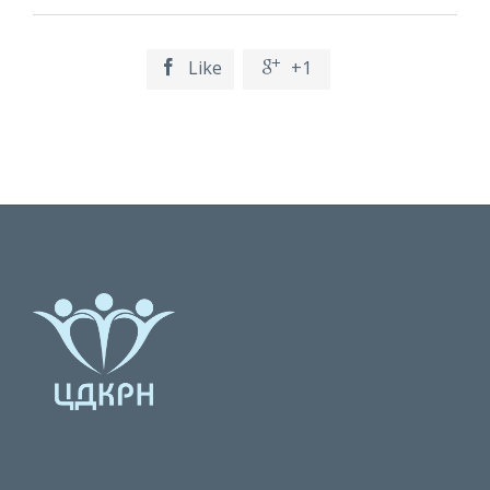
Like
+1

