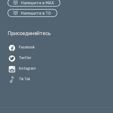

Напишите в MAX

Напишите в TG
Присоединяйтесь

Facebook

Twitter

Instagram

Tik Tok