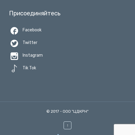
Присоединяйтесь

Facebook

Twitter

Instagram

Tik Tok
© 2017 -
ООО "ЦДКРН"
↑